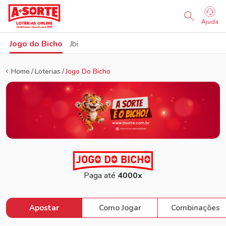
Sorteio Ao Vivo
Ajuda
Jogo do Bicho
Jbi
Home
Loterias
Jogo Do Bicho
Paga até
4000x
Apostar
Como Jogar
Combinações