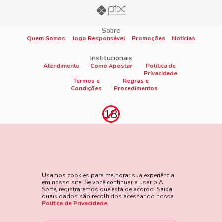
Sobre
Quem Somos
Jogo Responsável
Promoções
Notícias
Institucionais
Atendimento
Como Apostar
Politica de
Privacidade
Termos e
Regras e
Condições
Procedimentos
Proibido cadastro e apostas para menores de 18
anos
Jogo é proibido a menores de 18 anos, oferece risco de grandes
perdas financeiras e em excesso podem causar riscos à saúde.
Usamos cookies para melhorar sua experiência
Veja nossa página de Jogo Responsável para mais detalhes e
em nosso site. Se você continuar a usar o A
as ferramentas disponíveis. Jogue com responsabilidade:
Sorte, registraremos que está de acordo. Saiba
quais dados são recolhidos acessando nossa
www.gamblersanonymous.org
Acesse aqui os Termos e
Politica de Privacidade
.
Condições do site.