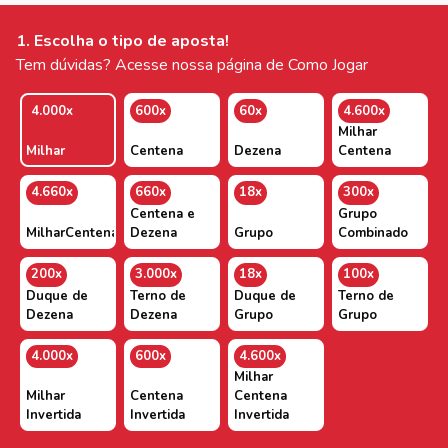
1. Escolha o tipo de aposta!
Tem dúvidas? Acesse nossa página de Como Jogar
4.000x
600x
60x
4.600x
Milhar
Milhar
Centena
Dezena
Centena
4.660x
660x
18x
300x
Centena e
Grupo
MilharCentenaDezena
Dezena
Grupo
Combinado
200x
3.000x
18x
100x
Duque de
Terno de
Duque de
Terno de
Dezena
Dezena
Grupo
Grupo
4.000x
600x
4.600x
Milhar
Milhar
Centena
Centena
Invertida
Invertida
Invertida