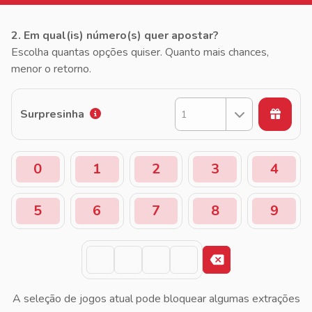
2. Em qual(is) número(s) quer apostar?
Escolha quantas opções quiser. Quanto mais chances,
menor o retorno.
Surpresinha
1
0
1
2
3
4
5
6
7
8
9
A seleção de jogos atual pode bloquear algumas extrações