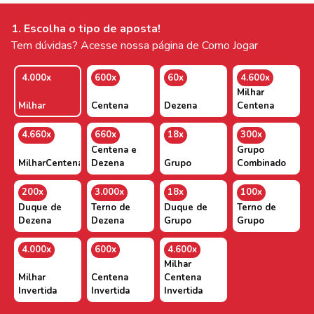
1. Escolha o tipo de aposta!
Tem dúvidas? Acesse nossa página de Como Jogar
4.000x
600x
60x
4.600x
Milhar
Milhar
Centena
Dezena
Centena
4.660x
660x
18x
300x
Centena e
Grupo
MilharCentenaDezena
Dezena
Grupo
Combinado
200x
3.000x
18x
100x
Duque de
Terno de
Duque de
Terno de
Dezena
Dezena
Grupo
Grupo
4.000x
600x
4.600x
Milhar
Milhar
Centena
Centena
Invertida
Invertida
Invertida