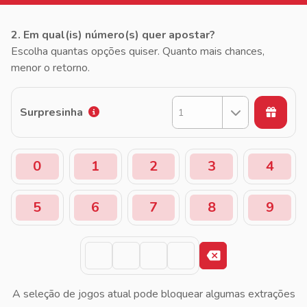
2. Em qual(is) número(s) quer apostar?
Escolha quantas opções quiser. Quanto mais chances,
menor o retorno.
Surpresinha
1
0
1
2
3
4
5
6
7
8
9
A seleção de jogos atual pode bloquear algumas extrações