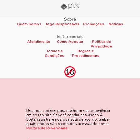
Sobre
Quem Somos
Jogo Responsável
Promoções
Notícias
Institucionais
Atendimento
Como Apostar
Politica de
Privacidade
Termos e
Regras e
Condições
Procedimentos
Proibido cadastro e apostas para menores de 18
anos
Jogo é proibido a menores de 18 anos, oferece risco de grandes
perdas financeiras e em excesso podem causar riscos à saúde.
Usamos cookies para melhorar sua experiência
Veja nossa página de Jogo Responsável para mais detalhes e
em nosso site. Se você continuar a usar o A
as ferramentas disponíveis. Jogue com responsabilidade:
Sorte, registraremos que está de acordo. Saiba
quais dados são recolhidos acessando nossa
www.gamblersanonymous.org
Acesse aqui os Termos e
Politica de Privacidade
.
Condições do site.