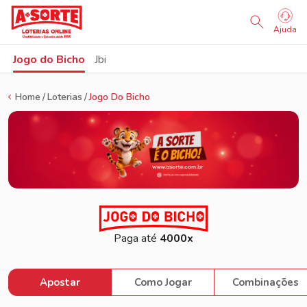
Sorteio Ao Vivo
Ajuda
Jogo do Bicho
Jbi
Home
Loterias
Jogo Do Bicho
Paga até
4000x
Apostar
Como Jogar
Combinações