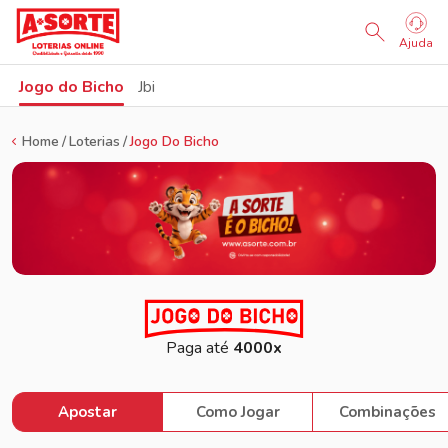
Sorteio Ao Vivo
Ajuda
Jogo do Bicho
Jbi
Home
Loterias
Jogo Do Bicho
Paga até
4000x
Apostar
Como Jogar
Combinações