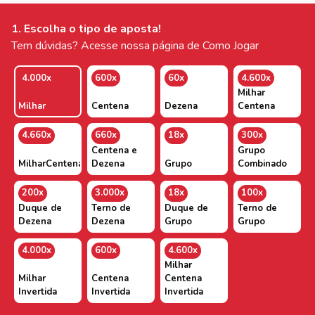
1. Escolha o tipo de aposta!
Tem dúvidas? Acesse nossa página de Como Jogar
4.000x
600x
60x
4.600x
Milhar
Milhar
Centena
Dezena
Centena
4.660x
660x
18x
300x
Centena e
Grupo
MilharCentenaDezena
Dezena
Grupo
Combinado
200x
3.000x
18x
100x
Duque de
Terno de
Duque de
Terno de
Dezena
Dezena
Grupo
Grupo
4.000x
600x
4.600x
Milhar
Milhar
Centena
Centena
Invertida
Invertida
Invertida