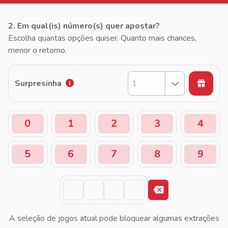
2. Em qual(is) número(s) quer apostar?
Escolha quantas opções quiser. Quanto mais chances,
menor o retorno.
Surpresinha
1
0
1
2
3
4
5
6
7
8
9
A seleção de jogos atual pode bloquear algumas extrações