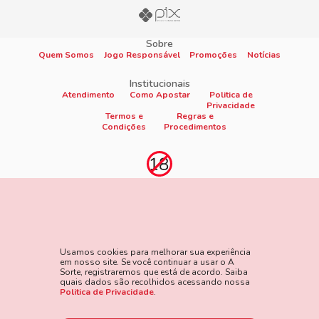
Sobre
Quem Somos
Jogo Responsável
Promoções
Notícias
Institucionais
Atendimento
Como Apostar
Politica de
Privacidade
Termos e
Regras e
Condições
Procedimentos
Proibido cadastro e apostas para menores de 18
anos
Jogo é proibido a menores de 18 anos, oferece risco de grandes
perdas financeiras e em excesso podem causar riscos à saúde.
Usamos cookies para melhorar sua experiência
Veja nossa página de Jogo Responsável para mais detalhes e
em nosso site. Se você continuar a usar o A
as ferramentas disponíveis. Jogue com responsabilidade:
Sorte, registraremos que está de acordo. Saiba
quais dados são recolhidos acessando nossa
www.gamblersanonymous.org
Acesse aqui os Termos e
Politica de Privacidade
.
Condições do site.