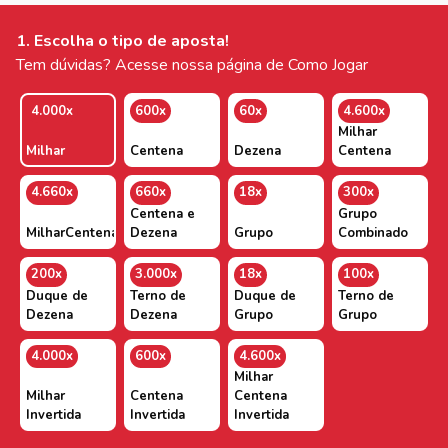
1. Escolha o tipo de aposta!
Tem dúvidas? Acesse nossa página de Como Jogar
4.000x
600x
60x
4.600x
Milhar
Milhar
Centena
Dezena
Centena
4.660x
660x
18x
300x
Centena e
Grupo
MilharCentenaDezena
Dezena
Grupo
Combinado
200x
3.000x
18x
100x
Duque de
Terno de
Duque de
Terno de
Dezena
Dezena
Grupo
Grupo
4.000x
600x
4.600x
Milhar
Milhar
Centena
Centena
Invertida
Invertida
Invertida