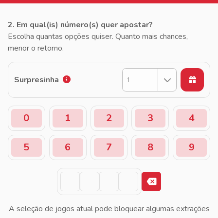
2. Em qual(is) número(s) quer apostar?
Escolha quantas opções quiser. Quanto mais chances,
menor o retorno.
Surpresinha
1
0
1
2
3
4
5
6
7
8
9
A seleção de jogos atual pode bloquear algumas extrações