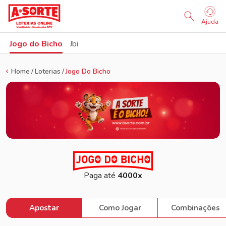
Sorteio Ao Vivo
Ajuda
Jogo do Bicho
Jbi
Home
Loterias
Jogo Do Bicho
Paga até
4000x
Apostar
Como Jogar
Combinações