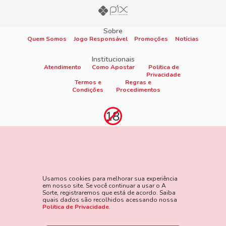
Sobre
Quem Somos
Jogo Responsável
Promoções
Notícias
Institucionais
Atendimento
Como Apostar
Politica de
Privacidade
Termos e
Regras e
Condições
Procedimentos
Proibido cadastro e apostas para menores de 18
anos
Jogo é proibido a menores de 18 anos, oferece risco de grandes
perdas financeiras e em excesso podem causar riscos à saúde.
Usamos cookies para melhorar sua experiência
Veja nossa página de Jogo Responsável para mais detalhes e
em nosso site. Se você continuar a usar o A
as ferramentas disponíveis. Jogue com responsabilidade:
Sorte, registraremos que está de acordo. Saiba
quais dados são recolhidos acessando nossa
www.gamblersanonymous.org
Acesse aqui os Termos e
Politica de Privacidade
.
Condições do site.