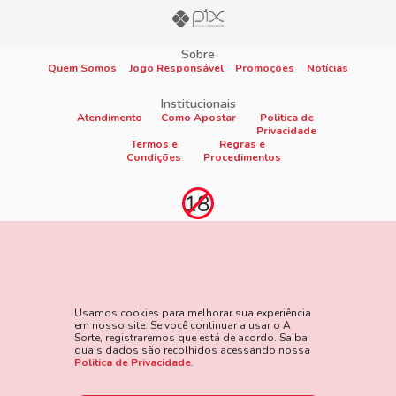
Sobre
Quem Somos
Jogo Responsável
Promoções
Notícias
Institucionais
Atendimento
Como Apostar
Politica de
Privacidade
Termos e
Regras e
Condições
Procedimentos
Proibido cadastro e apostas para menores de 18
anos
Jogo é proibido a menores de 18 anos, oferece risco de grandes
perdas financeiras e em excesso podem causar riscos à saúde.
Usamos cookies para melhorar sua experiência
Veja nossa página de Jogo Responsável para mais detalhes e
em nosso site. Se você continuar a usar o A
as ferramentas disponíveis. Jogue com responsabilidade:
Sorte, registraremos que está de acordo. Saiba
quais dados são recolhidos acessando nossa
www.gamblersanonymous.org
Acesse aqui os Termos e
Politica de Privacidade
.
Condições do site.