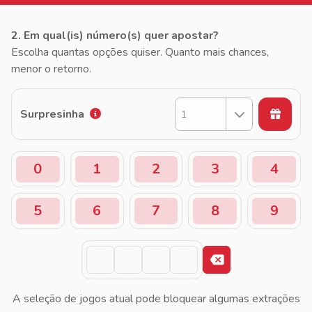
2. Em qual(is) número(s) quer apostar?
Escolha quantas opções quiser. Quanto mais chances,
menor o retorno.
Surpresinha
1
0
1
2
3
4
5
6
7
8
9
A seleção de jogos atual pode bloquear algumas extrações