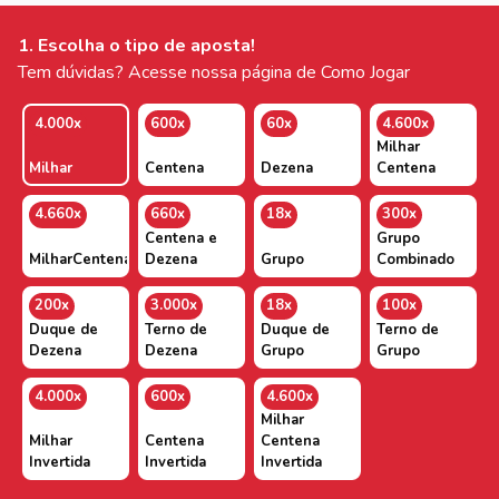
1. Escolha o tipo de aposta!
Tem dúvidas? Acesse nossa página de Como Jogar
4.000x
600x
60x
4.600x
Milhar
Milhar
Centena
Dezena
Centena
4.660x
660x
18x
300x
Centena e
Grupo
MilharCentenaDezena
Dezena
Grupo
Combinado
200x
3.000x
18x
100x
Duque de
Terno de
Duque de
Terno de
Dezena
Dezena
Grupo
Grupo
4.000x
600x
4.600x
Milhar
Milhar
Centena
Centena
Invertida
Invertida
Invertida