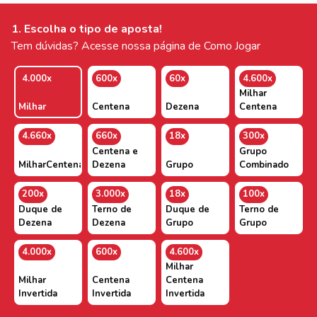
1. Escolha o tipo de aposta!
Tem dúvidas? Acesse nossa página de Como Jogar
4.000x
600x
60x
4.600x
Milhar
Milhar
Centena
Dezena
Centena
4.660x
660x
18x
300x
Centena e
Grupo
MilharCentenaDezena
Dezena
Grupo
Combinado
200x
3.000x
18x
100x
Duque de
Terno de
Duque de
Terno de
Dezena
Dezena
Grupo
Grupo
4.000x
600x
4.600x
Milhar
Milhar
Centena
Centena
Invertida
Invertida
Invertida