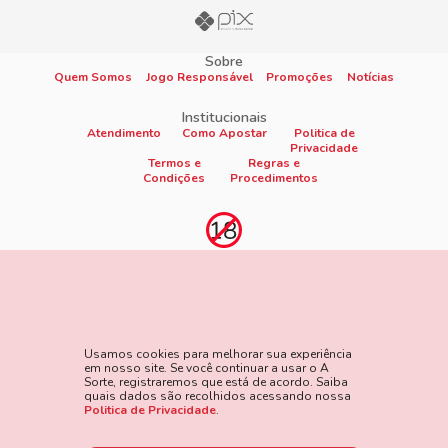
Sobre
Quem Somos
Jogo Responsável
Promoções
Notícias
Institucionais
Atendimento
Como Apostar
Politica de
Privacidade
Termos e
Regras e
Condições
Procedimentos
Proibido cadastro e apostas para menores de 18
anos
Jogo é proibido a menores de 18 anos, oferece risco de grandes
perdas financeiras e em excesso podem causar riscos à saúde.
Usamos cookies para melhorar sua experiência
Veja nossa página de Jogo Responsável para mais detalhes e
em nosso site. Se você continuar a usar o A
as ferramentas disponíveis. Jogue com responsabilidade:
Sorte, registraremos que está de acordo. Saiba
quais dados são recolhidos acessando nossa
www.gamblersanonymous.org
Acesse aqui os Termos e
Politica de Privacidade
.
Condições do site.