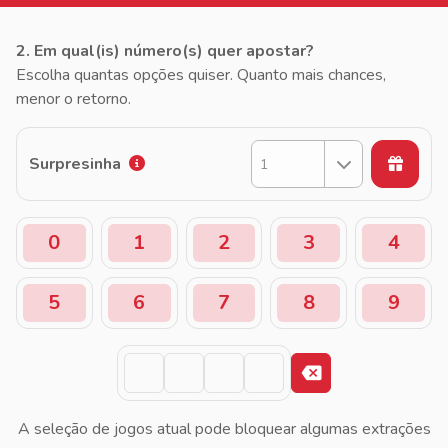
2. Em qual(is) número(s) quer apostar?
Escolha quantas opções quiser. Quanto mais chances,
menor o retorno.
Surpresinha
1
0
1
2
3
4
5
6
7
8
9
A seleção de jogos atual pode bloquear algumas extrações