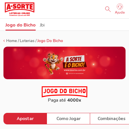
Sorteio Ao Vivo
Ajuda
Jogo do Bicho
Jbi
Home
Loterias
Jogo Do Bicho
Paga até
4000x
Apostar
Como Jogar
Combinações