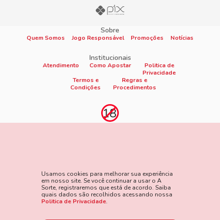
Sobre
Quem Somos
Jogo Responsável
Promoções
Notícias
Institucionais
Atendimento
Como Apostar
Politica de
Privacidade
Termos e
Regras e
Condições
Procedimentos
Proibido cadastro e apostas para menores de 18
anos
Jogo é proibido a menores de 18 anos, oferece risco de grandes
perdas financeiras e em excesso podem causar riscos à saúde.
Usamos cookies para melhorar sua experiência
Veja nossa página de Jogo Responsável para mais detalhes e
em nosso site. Se você continuar a usar o A
as ferramentas disponíveis. Jogue com responsabilidade:
Sorte, registraremos que está de acordo. Saiba
quais dados são recolhidos acessando nossa
www.gamblersanonymous.org
Acesse aqui os Termos e
Politica de Privacidade
.
Condições do site.