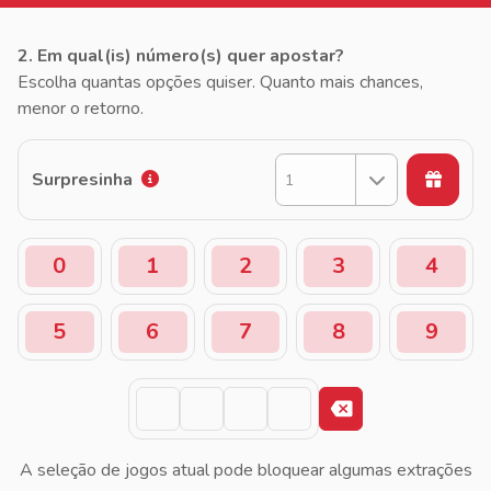
2. Em qual(is) número(s) quer apostar?
Escolha quantas opções quiser. Quanto mais chances,
menor o retorno.
Surpresinha
1
0
1
2
3
4
5
6
7
8
9
A seleção de jogos atual pode bloquear algumas extrações