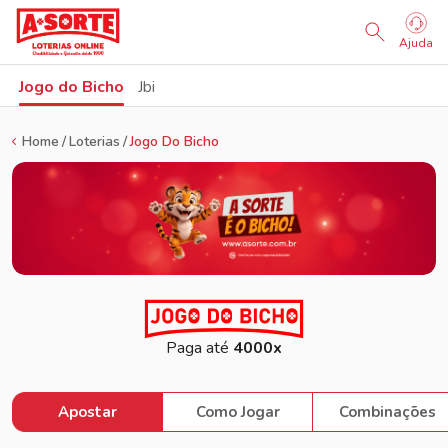
Sorteio Ao Vivo
Ajuda
Jogo do Bicho
Jbi
Home
Loterias
Jogo Do Bicho
Paga até
4000x
Apostar
Como Jogar
Combinações