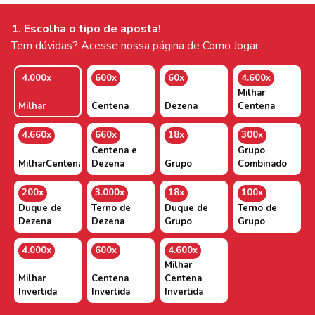
1. Escolha o tipo de aposta!
Tem dúvidas? Acesse nossa página de Como Jogar
4.000x
600x
60x
4.600x
Milhar
Milhar
Centena
Dezena
Centena
4.660x
660x
18x
300x
Centena e
Grupo
MilharCentenaDezena
Dezena
Grupo
Combinado
200x
3.000x
18x
100x
Duque de
Terno de
Duque de
Terno de
Dezena
Dezena
Grupo
Grupo
4.000x
600x
4.600x
Milhar
Milhar
Centena
Centena
Invertida
Invertida
Invertida