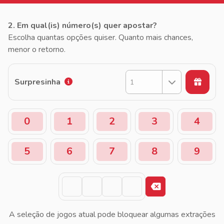
2. Em qual(is) número(s) quer apostar?
Escolha quantas opções quiser. Quanto mais chances,
menor o retorno.
Surpresinha
1
0
1
2
3
4
5
6
7
8
9
A seleção de jogos atual pode bloquear algumas extrações