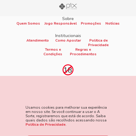
Sobre
Quem Somos
Jogo Responsável
Promoções
Notícias
Institucionais
Atendimento
Como Apostar
Politica de
Privacidade
Termos e
Regras e
Condições
Procedimentos
Proibido cadastro e apostas para menores de 18
anos
Jogo é proibido a menores de 18 anos, oferece risco de grandes
perdas financeiras e em excesso podem causar riscos à saúde.
Usamos cookies para melhorar sua experiência
Veja nossa página de Jogo Responsável para mais detalhes e
em nosso site. Se você continuar a usar o A
as ferramentas disponíveis. Jogue com responsabilidade:
Sorte, registraremos que está de acordo. Saiba
quais dados são recolhidos acessando nossa
www.gamblersanonymous.org
Acesse aqui os Termos e
Politica de Privacidade
.
Condições do site.