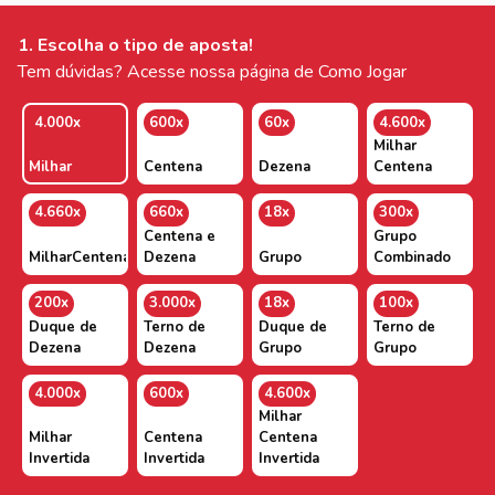
1. Escolha o tipo de aposta!
Tem dúvidas? Acesse nossa página de Como Jogar
4.000x
600x
60x
4.600x
Milhar
Milhar
Centena
Dezena
Centena
4.660x
660x
18x
300x
Centena e
Grupo
MilharCentenaDezena
Dezena
Grupo
Combinado
200x
3.000x
18x
100x
Duque de
Terno de
Duque de
Terno de
Dezena
Dezena
Grupo
Grupo
4.000x
600x
4.600x
Milhar
Milhar
Centena
Centena
Invertida
Invertida
Invertida