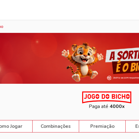
Sorteio Ao Vivo
ho
Paga até
4000x
omo Jogar
Combinações
Premiação
E