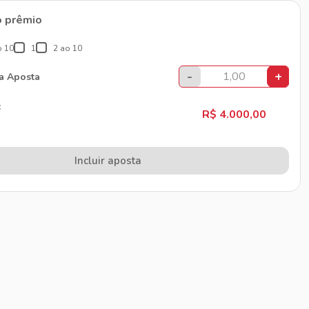
o prêmio
o 10
1
2 ao 10
-
+
da Aposta
:
R$ 4.000,00
Incluir aposta