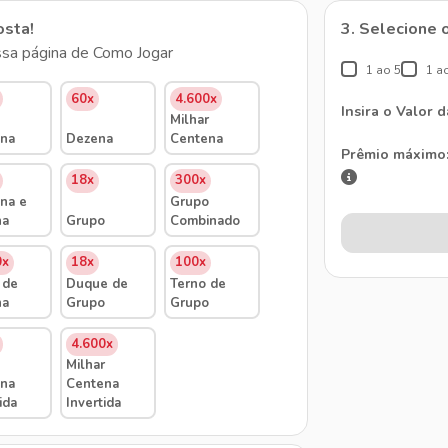
osta!
3. Selecione 
sa página de Como Jogar
1 ao 5
1 a
60x
4.600x
Insira o Valor 
Milhar
na
Dezena
Centena
Prêmio máximo
18x
300x
na e
Grupo
na
Grupo
Combinado
0x
18x
100x
 de
Duque de
Terno de
na
Grupo
Grupo
4.600x
Milhar
na
Centena
ida
Invertida