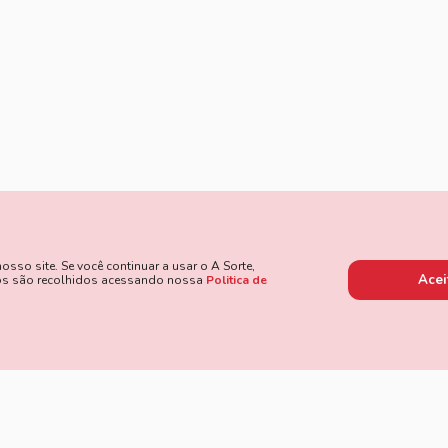
so site. Se você continuar a usar o A Sorte,
Acei
dos são recolhidos acessando nossa
Politica de
 de Pagamento