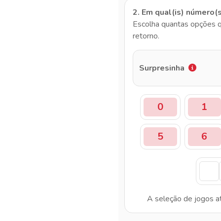
2. Em qual(is) número(
Escolha quantas opções q
retorno.
Surpresinha
0
1
5
6
A seleção de jogos a