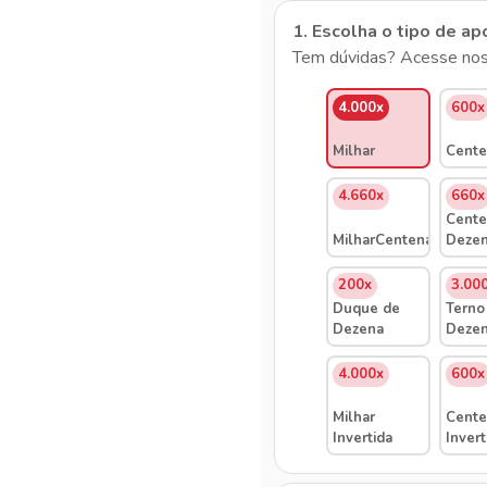
1. Escolha o tipo de ap
Tem dúvidas? Acesse nos
4.000x
600x
Milhar
Cente
4.660x
660x
Cente
MilharCentenaDezena
Deze
200x
3.00
Duque de
Terno
Dezena
Deze
4.000x
600x
Milhar
Cente
Invertida
Invert