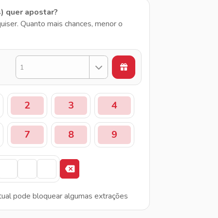
s) quer apostar?
uiser. Quanto mais chances, menor o
1
2
3
4
7
8
9
tual pode bloquear algumas extrações