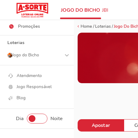
Ajuda
JOGO DO BICHO
JBI
Promoções
Home
Loterias
Jogo Do Bic
Loterias
Jogo do Bicho
Atendimento
Jogo Responsável
Blog
Dia
Noite
Apostar
C