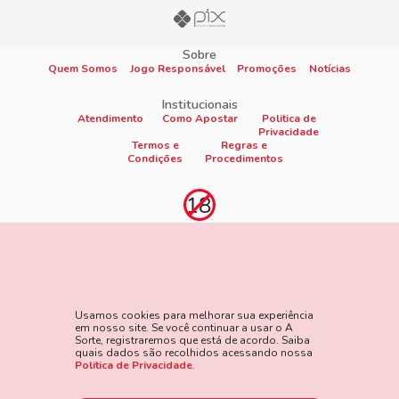
Sobre
Quem Somos
Jogo Responsável
Promoções
Notícias
Institucionais
Atendimento
Como Apostar
Politica de
Privacidade
Termos e
Regras e
Condições
Procedimentos
Proibido cadastro e apostas para menores de 18
anos
Jogo é proibido a menores de 18 anos, oferece risco de grandes
perdas financeiras e em excesso podem causar riscos à saúde.
Usamos cookies para melhorar sua experiência
Veja nossa página de Jogo Responsável para mais detalhes e
em nosso site. Se você continuar a usar o A
as ferramentas disponíveis. Jogue com responsabilidade:
Sorte, registraremos que está de acordo. Saiba
quais dados são recolhidos acessando nossa
www.gamblersanonymous.org
Acesse aqui os Termos e
Politica de Privacidade
.
Condições do site.