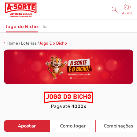
Sorteio Ao Vivo
Ajuda
Jogo do Bicho
Jbi
Home
Loterias
Jogo Do Bicho
Paga até
4000x
Apostar
Como Jogar
Combinações