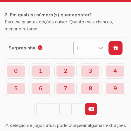
2. Em qual(is) número(s) quer apostar?
Escolha quantas opções quiser. Quanto mais chances,
menor o retorno.
Surpresinha
1
0
1
2
3
4
5
6
7
8
9
A seleção de jogos atual pode bloquear algumas extrações