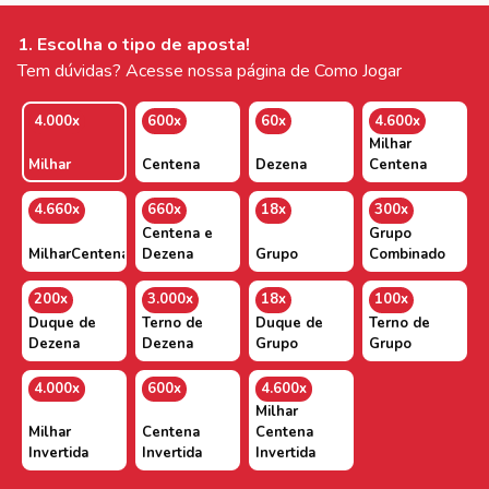
1. Escolha o tipo de aposta!
Tem dúvidas? Acesse nossa página de Como Jogar
4.000x
600x
60x
4.600x
Milhar
Milhar
Centena
Dezena
Centena
4.660x
660x
18x
300x
Centena e
Grupo
MilharCentenaDezena
Dezena
Grupo
Combinado
200x
3.000x
18x
100x
Duque de
Terno de
Duque de
Terno de
Dezena
Dezena
Grupo
Grupo
4.000x
600x
4.600x
Milhar
Milhar
Centena
Centena
Invertida
Invertida
Invertida