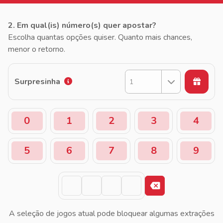
2. Em qual(is) número(s) quer apostar?
Escolha quantas opções quiser. Quanto mais chances,
menor o retorno.
Surpresinha
1
0
1
2
3
4
5
6
7
8
9
A seleção de jogos atual pode bloquear algumas extrações