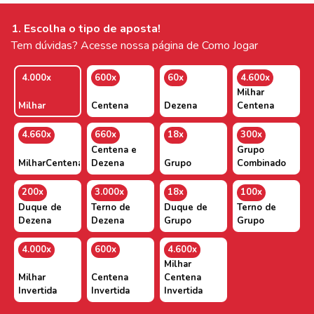
1. Escolha o tipo de aposta!
Tem dúvidas? Acesse nossa página de Como Jogar
4.000x
600x
60x
4.600x
Milhar
Milhar
Centena
Dezena
Centena
4.660x
660x
18x
300x
Centena e
Grupo
MilharCentenaDezena
Dezena
Grupo
Combinado
200x
3.000x
18x
100x
Duque de
Terno de
Duque de
Terno de
Dezena
Dezena
Grupo
Grupo
4.000x
600x
4.600x
Milhar
Milhar
Centena
Centena
Invertida
Invertida
Invertida