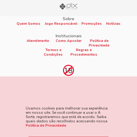
Sobre
Quem Somos
Jogo Responsável
Promoções
Notícias
Institucionais
Atendimento
Como Apostar
Politica de
Privacidade
Termos e
Regras e
Condições
Procedimentos
Proibido cadastro e apostas para menores de 18
anos
Jogo é proibido a menores de 18 anos, oferece risco de grandes
perdas financeiras e em excesso podem causar riscos à saúde.
Usamos cookies para melhorar sua experiência
Veja nossa página de Jogo Responsável para mais detalhes e
em nosso site. Se você continuar a usar o A
as ferramentas disponíveis. Jogue com responsabilidade:
Sorte, registraremos que está de acordo. Saiba
quais dados são recolhidos acessando nossa
www.gamblersanonymous.org
Acesse aqui os Termos e
Politica de Privacidade
.
Condições do site.