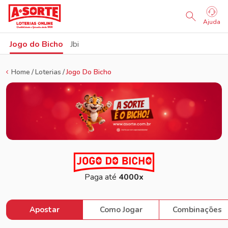
Sorteio Ao Vivo
Ajuda
Jogo do Bicho
Jbi
Home
Loterias
Jogo Do Bicho
Paga até
4000x
Apostar
Como Jogar
Combinações