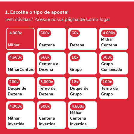
1. Escolha o tipo de aposta!
Tem dúvidas? Acesse nossa página de Como Jogar
4.000x
600x
60x
4.600x
Milhar
Milhar
Centena
Dezena
Centena
4.660x
660x
18x
300x
Centena e
Grupo
MilharCentenaDezena
Dezena
Grupo
Combinado
200x
3.000x
18x
100x
Duque de
Terno de
Duque de
Terno de
Dezena
Dezena
Grupo
Grupo
4.000x
600x
4.600x
Milhar
Milhar
Centena
Centena
Invertida
Invertida
Invertida