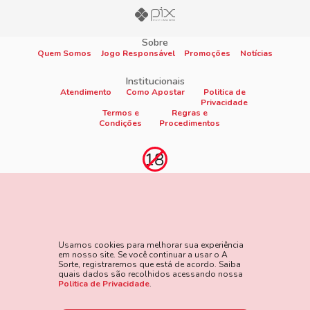
Sobre
Quem Somos
Jogo Responsável
Promoções
Notícias
Institucionais
Atendimento
Como Apostar
Politica de
Privacidade
Termos e
Regras e
Condições
Procedimentos
Proibido cadastro e apostas para menores de 18
anos
Jogo é proibido a menores de 18 anos, oferece risco de grandes
perdas financeiras e em excesso podem causar riscos à saúde.
Usamos cookies para melhorar sua experiência
Veja nossa página de Jogo Responsável para mais detalhes e
em nosso site. Se você continuar a usar o A
as ferramentas disponíveis. Jogue com responsabilidade:
Sorte, registraremos que está de acordo. Saiba
quais dados são recolhidos acessando nossa
www.gamblersanonymous.org
Acesse aqui os Termos e
Politica de Privacidade
.
Condições do site.