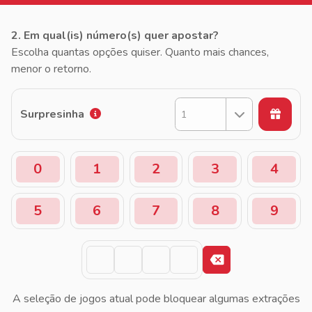
2. Em qual(is) número(s) quer apostar?
Escolha quantas opções quiser. Quanto mais chances,
menor o retorno.
Surpresinha
1
0
1
2
3
4
5
6
7
8
9
A seleção de jogos atual pode bloquear algumas extrações