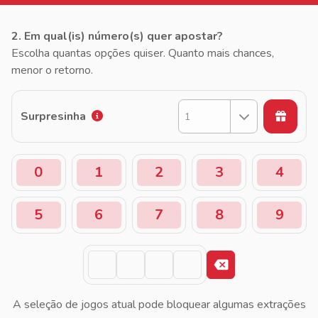
2. Em qual(is) número(s) quer apostar?
Escolha quantas opções quiser. Quanto mais chances,
menor o retorno.
Surpresinha
1
0
1
2
3
4
5
6
7
8
9
A seleção de jogos atual pode bloquear algumas extrações