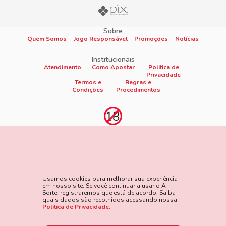
Sobre
Quem Somos
Jogo Responsável
Promoções
Notícias
Institucionais
Atendimento
Como Apostar
Politica de
Privacidade
Termos e
Regras e
Condições
Procedimentos
Proibido cadastro e apostas para menores de 18
anos
Jogo é proibido a menores de 18 anos, oferece risco de grandes
perdas financeiras e em excesso podem causar riscos à saúde.
Usamos cookies para melhorar sua experiência
Veja nossa página de Jogo Responsável para mais detalhes e
em nosso site. Se você continuar a usar o A
as ferramentas disponíveis. Jogue com responsabilidade:
Sorte, registraremos que está de acordo. Saiba
quais dados são recolhidos acessando nossa
www.gamblersanonymous.org
Acesse aqui os Termos e
Politica de Privacidade
.
Condições do site.