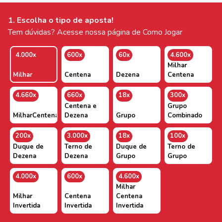
1. Escolha o tipo de aposta!
Tem dúvidas? Acesse nossa página de Como Jogar
4.000x
600x
60x
4.600x
Milhar
Milhar
Centena
Dezena
Centena
4.660x
660x
18x
300x
Centena e
Grupo
MilharCentenaDezena
Dezena
Grupo
Combinado
200x
3.000x
18x
100x
Duque de
Terno de
Duque de
Terno de
Dezena
Dezena
Grupo
Grupo
4.000x
600x
4.600x
Milhar
Milhar
Centena
Centena
Invertida
Invertida
Invertida