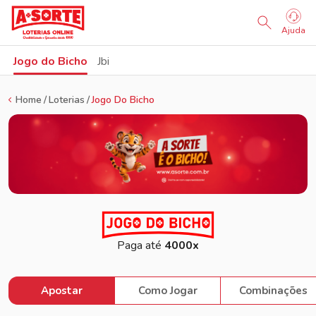
Sorteio Ao Vivo
Ajuda
Jogo do Bicho
Jbi
Home
Loterias
Jogo Do Bicho
Paga até
4000x
Apostar
Como Jogar
Combinações