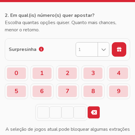
2. Em qual(is) número(s) quer apostar?
Escolha quantas opções quiser. Quanto mais chances,
menor o retorno.
Surpresinha
1
0
1
2
3
4
5
6
7
8
9
A seleção de jogos atual pode bloquear algumas extrações