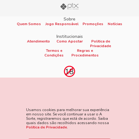
Sobre
Quem Somos
Jogo Responsável
Promoções
Notícias
Institucionais
Atendimento
Como Apostar
Politica de
Privacidade
Termos e
Regras e
Condições
Procedimentos
Proibido cadastro e apostas para menores de 18
anos
Jogo é proibido a menores de 18 anos, oferece risco de grandes
perdas financeiras e em excesso podem causar riscos à saúde.
Usamos cookies para melhorar sua experiência
Veja nossa página de Jogo Responsável para mais detalhes e
em nosso site. Se você continuar a usar o A
as ferramentas disponíveis. Jogue com responsabilidade:
Sorte, registraremos que está de acordo. Saiba
quais dados são recolhidos acessando nossa
www.gamblersanonymous.org
Acesse aqui os Termos e
Politica de Privacidade
.
Condições do site.