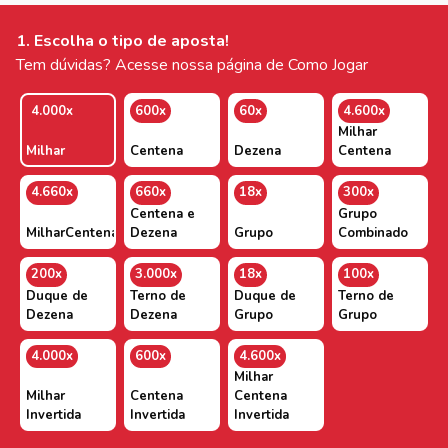
1. Escolha o tipo de aposta!
Tem dúvidas? Acesse nossa página de Como Jogar
4.000x
600x
60x
4.600x
Milhar
Milhar
Centena
Dezena
Centena
4.660x
660x
18x
300x
Centena e
Grupo
MilharCentenaDezena
Dezena
Grupo
Combinado
200x
3.000x
18x
100x
Duque de
Terno de
Duque de
Terno de
Dezena
Dezena
Grupo
Grupo
4.000x
600x
4.600x
Milhar
Milhar
Centena
Centena
Invertida
Invertida
Invertida