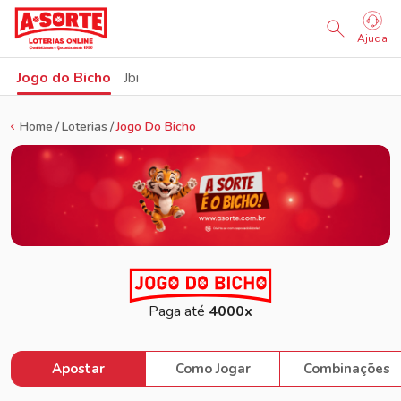
Sorteio Ao Vivo
Ajuda
Jogo do Bicho
Jbi
Home
Loterias
Jogo Do Bicho
Paga até
4000x
Apostar
Como Jogar
Combinações