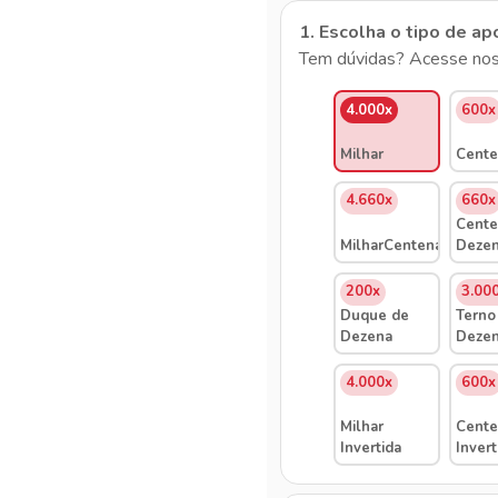
1. Escolha o tipo de ap
Tem dúvidas? Acesse nos
4.000x
600x
Milhar
Cente
4.660x
660x
Cente
MilharCentenaDezena
Deze
200x
3.00
Duque de
Terno
Dezena
Deze
4.000x
600x
Milhar
Cente
Invertida
Invert