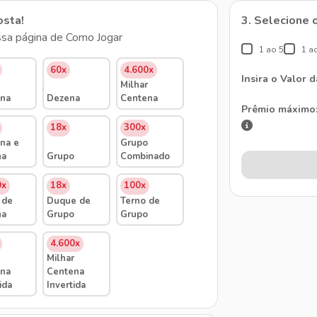
osta!
3. Selecione 
sa página de Como Jogar
1 ao 5
1 a
60x
4.600x
Insira o Valor 
Milhar
na
Dezena
Centena
Prêmio máximo
18x
300x
na e
Grupo
na
Grupo
Combinado
0x
18x
100x
 de
Duque de
Terno de
na
Grupo
Grupo
4.600x
Milhar
na
Centena
ida
Invertida