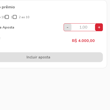
o prêmio
o 10
1
2 ao 10
-
+
da Aposta
:
R$ 4.000,00
Incluir aposta