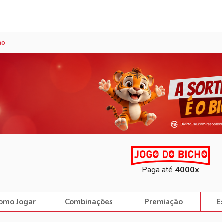
Sorteio Ao Vivo
ho
Paga até
4000x
omo Jogar
Combinações
Premiação
E