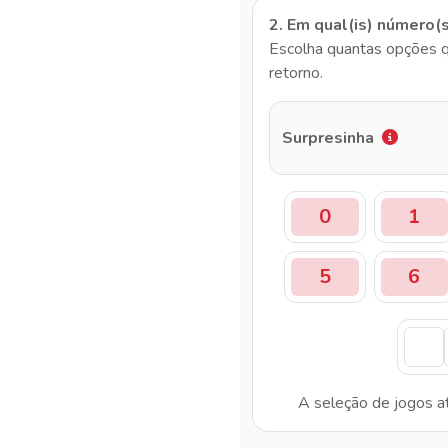
2. Em qual(is) número(
Escolha quantas opções q
retorno.
Surpresinha
0
1
5
6
A seleção de jogos a