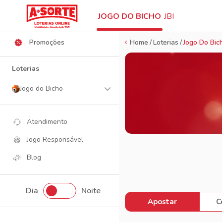
Ajuda
JOGO DO BICHO
JBI
Promoções
Home
Loterias
Jogo Do Bic
Loterias
Jogo do Bicho
Atendimento
Jogo Responsável
Blog
Dia
Noite
Apostar
C