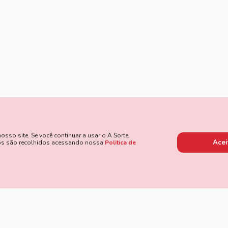
so site. Se você continuar a usar o A Sorte,
Acei
dos são recolhidos acessando nossa
Politica de
 de Pagamento