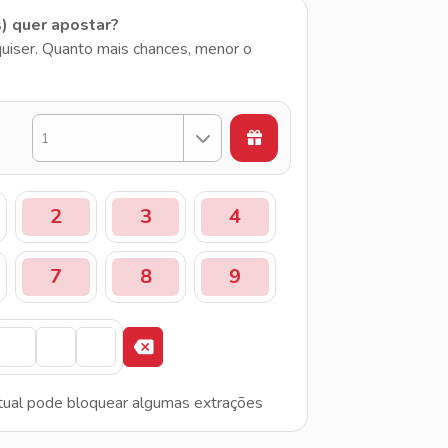
s) quer apostar?
uiser. Quanto mais chances, menor o
1
2
3
4
7
8
9
tual pode bloquear algumas extrações