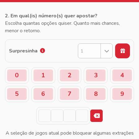
2. Em qual(is) número(s) quer apostar?
Escolha quantas opções quiser. Quanto mais chances,
menor o retorno.
Surpresinha
1
0
1
2
3
4
5
6
7
8
9
A seleção de jogos atual pode bloquear algumas extrações