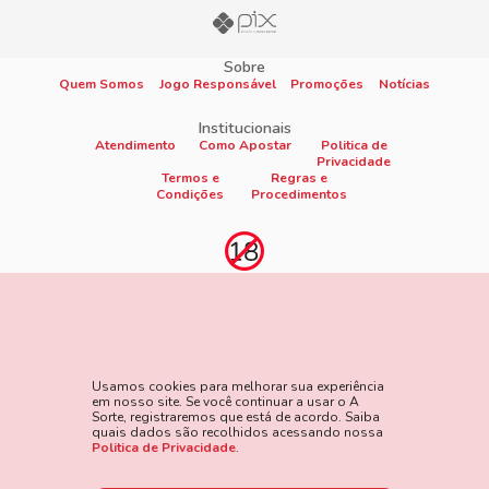
Sobre
Quem Somos
Jogo Responsável
Promoções
Notícias
Institucionais
Atendimento
Como Apostar
Politica de
Privacidade
Termos e
Regras e
Condições
Procedimentos
Proibido cadastro e apostas para menores de 18
anos
Jogo é proibido a menores de 18 anos, oferece risco de grandes
perdas financeiras e em excesso podem causar riscos à saúde.
Usamos cookies para melhorar sua experiência
Veja nossa página de Jogo Responsável para mais detalhes e
em nosso site. Se você continuar a usar o A
as ferramentas disponíveis. Jogue com responsabilidade:
Sorte, registraremos que está de acordo. Saiba
quais dados são recolhidos acessando nossa
www.gamblersanonymous.org
Acesse aqui os Termos e
Politica de Privacidade
.
Condições do site.