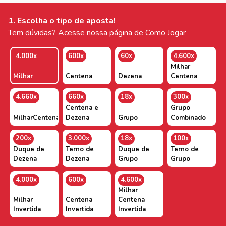
1. Escolha o tipo de aposta!
Tem dúvidas? Acesse nossa página de Como Jogar
4.000x
600x
60x
4.600x
Milhar
Milhar
Centena
Dezena
Centena
4.660x
660x
18x
300x
Centena e
Grupo
MilharCentenaDezena
Dezena
Grupo
Combinado
200x
3.000x
18x
100x
Duque de
Terno de
Duque de
Terno de
Dezena
Dezena
Grupo
Grupo
4.000x
600x
4.600x
Milhar
Milhar
Centena
Centena
Invertida
Invertida
Invertida