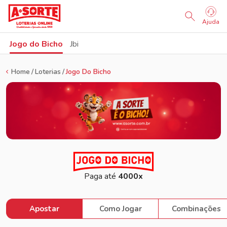
Sorteio Ao Vivo
Ajuda
Jogo do Bicho
Jbi
Home
Loterias
Jogo Do Bicho
Paga até
4000x
Apostar
Como Jogar
Combinações