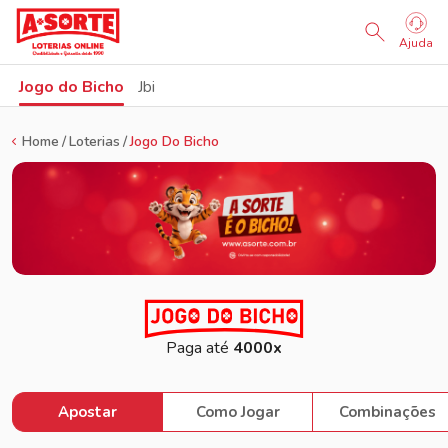
Sorteio Ao Vivo
Ajuda
Jogo do Bicho
Jbi
Home
Loterias
Jogo Do Bicho
Paga até
4000x
Apostar
Como Jogar
Combinações