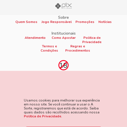
Sobre
Quem Somos
Jogo Responsável
Promoções
Notícias
Institucionais
Atendimento
Como Apostar
Politica de
Privacidade
Termos e
Regras e
Condições
Procedimentos
Proibido cadastro e apostas para menores de 18
anos
Jogo é proibido a menores de 18 anos, oferece risco de grandes
perdas financeiras e em excesso podem causar riscos à saúde.
Usamos cookies para melhorar sua experiência
Veja nossa página de Jogo Responsável para mais detalhes e
em nosso site. Se você continuar a usar o A
as ferramentas disponíveis. Jogue com responsabilidade:
Sorte, registraremos que está de acordo. Saiba
quais dados são recolhidos acessando nossa
www.gamblersanonymous.org
Acesse aqui os Termos e
Politica de Privacidade
.
Condições do site.