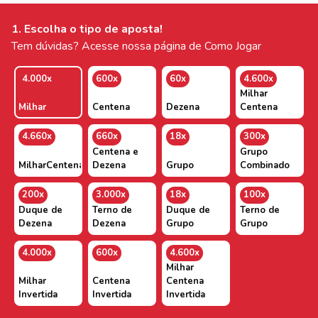
1. Escolha o tipo de aposta!
Tem dúvidas? Acesse nossa página de Como Jogar
4.000x
600x
60x
4.600x
Milhar
Milhar
Centena
Dezena
Centena
4.660x
660x
18x
300x
Centena e
Grupo
MilharCentenaDezena
Dezena
Grupo
Combinado
200x
3.000x
18x
100x
Duque de
Terno de
Duque de
Terno de
Dezena
Dezena
Grupo
Grupo
4.000x
600x
4.600x
Milhar
Milhar
Centena
Centena
Invertida
Invertida
Invertida