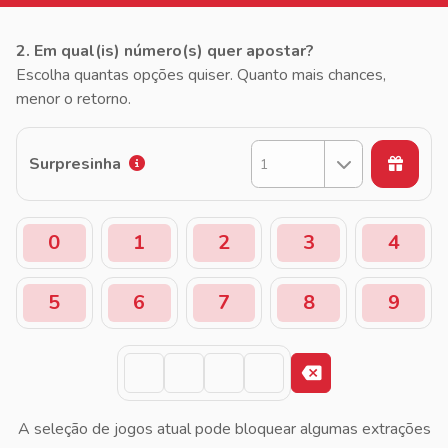
2. Em qual(is) número(s) quer apostar?
Escolha quantas opções quiser. Quanto mais chances,
menor o retorno.
Surpresinha
1
0
1
2
3
4
5
6
7
8
9
A seleção de jogos atual pode bloquear algumas extrações