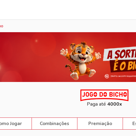
Sorteio Ao Vivo
ho
Paga até
4000x
omo Jogar
Combinações
Premiação
E