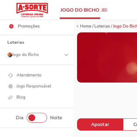
Ajuda
JOGO DO BICHO
JBI
Promoções
Home
Loterias
Jogo Do Bic
Loterias
Jogo do Bicho
Atendimento
Jogo Responsável
Blog
Dia
Noite
Apostar
C