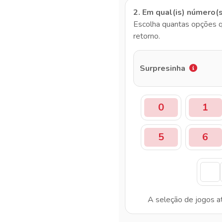
2. Em qual(is) número(
Escolha quantas opções q
retorno.
Surpresinha
0
1
5
6
A seleção de jogos a