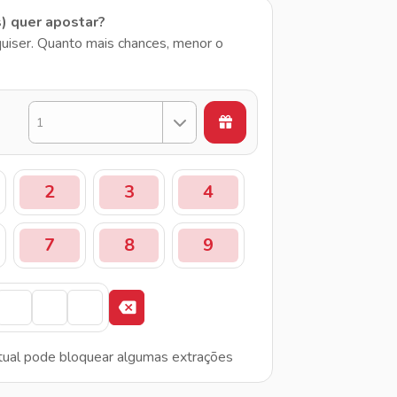
s) quer apostar?
uiser. Quanto mais chances, menor o
1
2
3
4
7
8
9
tual pode bloquear algumas extrações