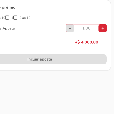
o prêmio
o 10
1
2 ao 10
-
+
da Aposta
:
R$ 4.000,00
Incluir aposta