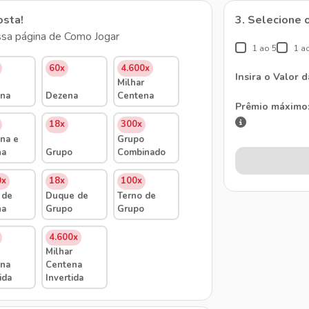
osta!
3. Selecione 
sa página de Como Jogar
1 ao 5
1 a
60x
4.600x
Insira o Valor 
Milhar
na
Dezena
Centena
Prêmio máximo
18x
300x
na e
Grupo
na
Grupo
Combinado
0x
18x
100x
 de
Duque de
Terno de
na
Grupo
Grupo
4.600x
Milhar
na
Centena
ida
Invertida