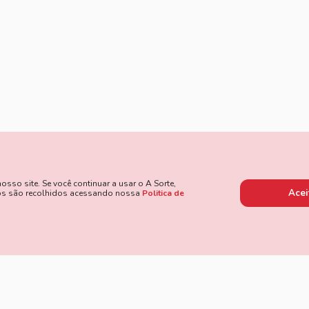
so site. Se você continuar a usar o A Sorte,
Acei
dos são recolhidos acessando nossa
Politica de
 de Pagamento