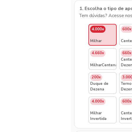
1. Escolha o tipo de ap
Tem dúvidas? Acesse nos
4.000x
600x
Milhar
Cente
4.660x
660x
Cente
MilharCentenaDezena
Deze
200x
3.00
Duque de
Terno
Dezena
Deze
4.000x
600x
Milhar
Cente
Invertida
Invert