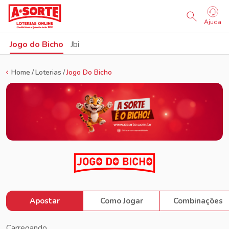
Sorteio Ao Vivo
Ajuda
Jogo do Bicho
Jbi
Home
Loterias
Jogo Do Bicho
Apostar
Como Jogar
Combinações
Carregando...