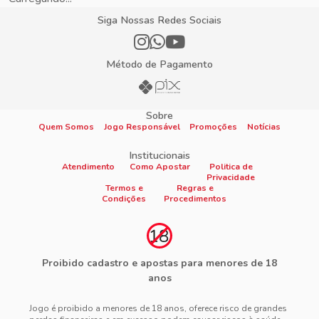
Siga Nossas Redes Sociais
Método de Pagamento
Sobre
Quem Somos
Jogo Responsável
Promoções
Notícias
Institucionais
Atendimento
Como Apostar
Politica de
Privacidade
Termos e
Regras e
Condições
Procedimentos
Proibido cadastro e apostas para menores de 18
anos
Jogo é proibido a menores de 18 anos, oferece risco de grandes