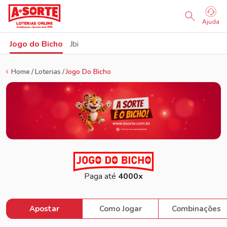
Sorteio Ao Vivo
Ajuda
Jogo do Bicho
Jbi
Home
Loterias
Jogo Do Bicho
Paga até
4000x
Apostar
Como Jogar
Combinações