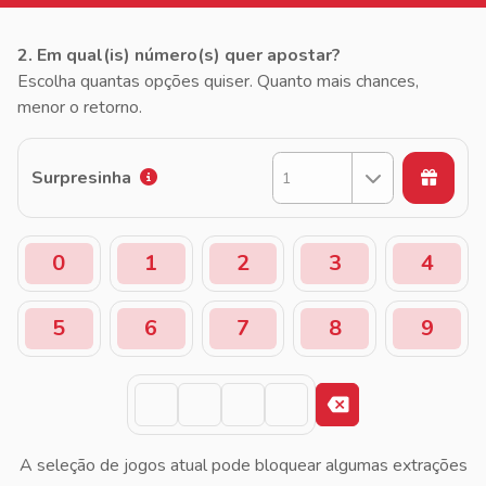
2. Em qual(is) número(s) quer apostar?
Escolha quantas opções quiser. Quanto mais chances,
menor o retorno.
Surpresinha
1
0
1
2
3
4
5
6
7
8
9
A seleção de jogos atual pode bloquear algumas extrações