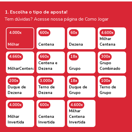
1. Escolha o tipo de aposta!
Tem dúvidas? Acesse nossa página de Como Jogar
4.000x
600x
60x
4.600x
Milhar
Milhar
Centena
Dezena
Centena
4.660x
660x
18x
300x
Centena e
Grupo
MilharCentenaDezena
Dezena
Grupo
Combinado
200x
3.000x
18x
100x
Duque de
Terno de
Duque de
Terno de
Dezena
Dezena
Grupo
Grupo
4.000x
600x
4.600x
Milhar
Milhar
Centena
Centena
Invertida
Invertida
Invertida