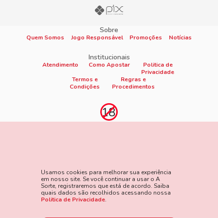
Sobre
Quem Somos
Jogo Responsável
Promoções
Notícias
Institucionais
Atendimento
Como Apostar
Politica de
Privacidade
Termos e
Regras e
Condições
Procedimentos
Proibido cadastro e apostas para menores de 18
anos
Jogo é proibido a menores de 18 anos, oferece risco de grandes
perdas financeiras e em excesso podem causar riscos à saúde.
Usamos cookies para melhorar sua experiência
Veja nossa página de Jogo Responsável para mais detalhes e
em nosso site. Se você continuar a usar o A
as ferramentas disponíveis. Jogue com responsabilidade:
Sorte, registraremos que está de acordo. Saiba
quais dados são recolhidos acessando nossa
www.gamblersanonymous.org
Acesse aqui os Termos e
Politica de Privacidade
.
Condições do site.