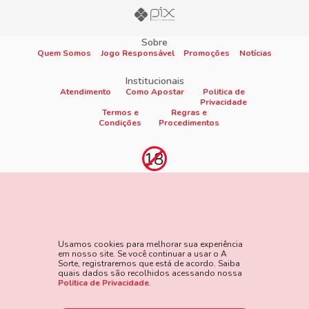
Sobre
Quem Somos
Jogo Responsável
Promoções
Notícias
Institucionais
Atendimento
Como Apostar
Politica de
Privacidade
Termos e
Regras e
Condições
Procedimentos
Proibido cadastro e apostas para menores de 18
anos
Jogo é proibido a menores de 18 anos, oferece risco de grandes
perdas financeiras e em excesso podem causar riscos à saúde.
Usamos cookies para melhorar sua experiência
Veja nossa página de Jogo Responsável para mais detalhes e
em nosso site. Se você continuar a usar o A
as ferramentas disponíveis. Jogue com responsabilidade:
Sorte, registraremos que está de acordo. Saiba
quais dados são recolhidos acessando nossa
www.gamblersanonymous.org
Acesse aqui os Termos e
Politica de Privacidade
.
Condições do site.