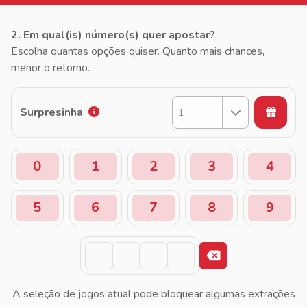
2. Em qual(is) número(s) quer apostar?
Escolha quantas opções quiser. Quanto mais chances,
menor o retorno.
Surpresinha
1
0
1
2
3
4
5
6
7
8
9
A seleção de jogos atual pode bloquear algumas extrações