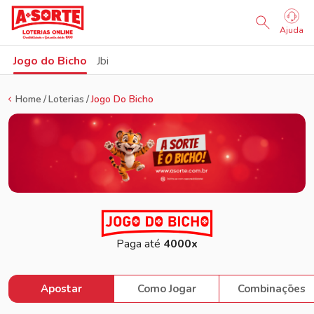
Sorteio Ao Vivo
Ajuda
Jogo do Bicho
Jbi
Home
Loterias
Jogo Do Bicho
Paga até
4000x
Apostar
Como Jogar
Combinações