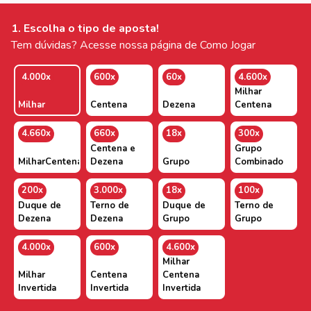
1. Escolha o tipo de aposta!
Tem dúvidas? Acesse nossa página de Como Jogar
4.000x
600x
60x
4.600x
Milhar
Milhar
Centena
Dezena
Centena
4.660x
660x
18x
300x
Centena e
Grupo
MilharCentenaDezena
Dezena
Grupo
Combinado
200x
3.000x
18x
100x
Duque de
Terno de
Duque de
Terno de
Dezena
Dezena
Grupo
Grupo
4.000x
600x
4.600x
Milhar
Milhar
Centena
Centena
Invertida
Invertida
Invertida