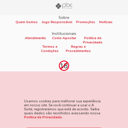
Sobre
Quem Somos
Jogo Responsável
Promoções
Notícias
Institucionais
Atendimento
Como Apostar
Politica de
Privacidade
Termos e
Regras e
Condições
Procedimentos
Proibido cadastro e apostas para menores de 18
anos
Jogo é proibido a menores de 18 anos, oferece risco de grandes
perdas financeiras e em excesso podem causar riscos à saúde.
Usamos cookies para melhorar sua experiência
Veja nossa página de Jogo Responsável para mais detalhes e
em nosso site. Se você continuar a usar o A
as ferramentas disponíveis. Jogue com responsabilidade:
Sorte, registraremos que está de acordo. Saiba
quais dados são recolhidos acessando nossa
www.gamblersanonymous.org
Acesse aqui os Termos e
Politica de Privacidade
.
Condições do site.