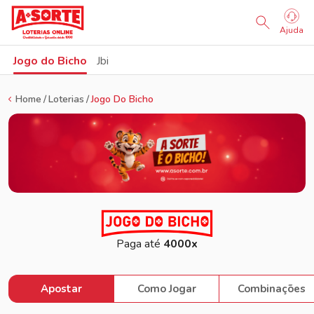
Sorteio Ao Vivo
Ajuda
Jogo do Bicho
Jbi
Home
Loterias
Jogo Do Bicho
Paga até
4000x
Apostar
Como Jogar
Combinações