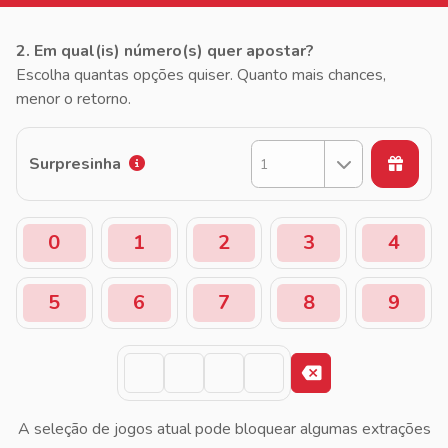
2. Em qual(is) número(s) quer apostar?
Escolha quantas opções quiser. Quanto mais chances,
menor o retorno.
Surpresinha
1
0
1
2
3
4
5
6
7
8
9
A seleção de jogos atual pode bloquear algumas extrações