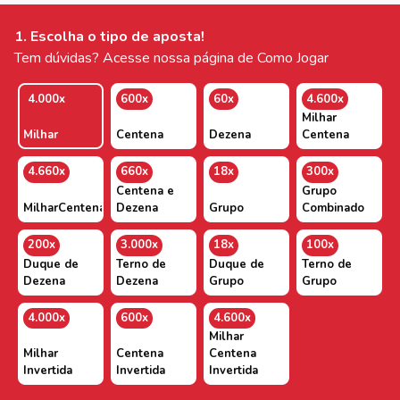
1. Escolha o tipo de aposta!
Tem dúvidas? Acesse nossa página de Como Jogar
4.000x
600x
60x
4.600x
Milhar
Milhar
Centena
Dezena
Centena
4.660x
660x
18x
300x
Centena e
Grupo
MilharCentenaDezena
Dezena
Grupo
Combinado
200x
3.000x
18x
100x
Duque de
Terno de
Duque de
Terno de
Dezena
Dezena
Grupo
Grupo
4.000x
600x
4.600x
Milhar
Milhar
Centena
Centena
Invertida
Invertida
Invertida