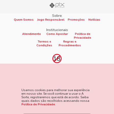
Sobre
Quem Somos
Jogo Responsável
Promoções
Notícias
Institucionais
Atendimento
Como Apostar
Politica de
Privacidade
Termos e
Regras e
Condições
Procedimentos
Proibido cadastro e apostas para menores de 18
anos
Jogo é proibido a menores de 18 anos, oferece risco de grandes
perdas financeiras e em excesso podem causar riscos à saúde.
Usamos cookies para melhorar sua experiência
Veja nossa página de Jogo Responsável para mais detalhes e
em nosso site. Se você continuar a usar o A
as ferramentas disponíveis. Jogue com responsabilidade:
Sorte, registraremos que está de acordo. Saiba
quais dados são recolhidos acessando nossa
www.gamblersanonymous.org
Acesse aqui os Termos e
Politica de Privacidade
.
Condições do site.