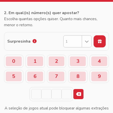
2. Em qual(is) número(s) quer apostar?
Escolha quantas opções quiser. Quanto mais chances,
menor o retorno.
Surpresinha
1
0
1
2
3
4
5
6
7
8
9
A seleção de jogos atual pode bloquear algumas extrações