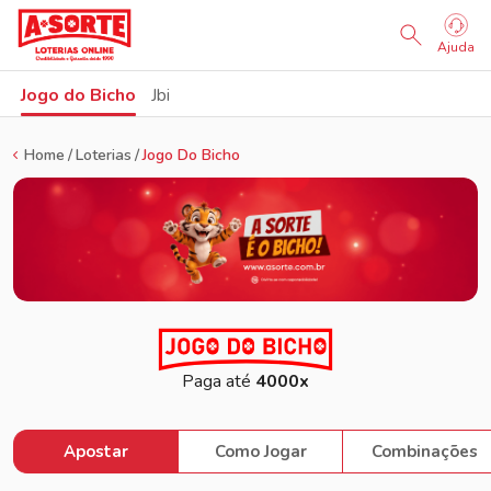
Sorteio Ao Vivo
Ajuda
Jogo do Bicho
Jbi
Home
Loterias
Jogo Do Bicho
Paga até
4000x
Apostar
Como Jogar
Combinações