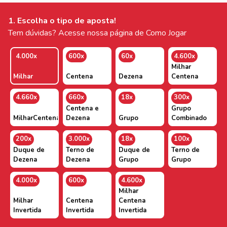
1. Escolha o tipo de aposta!
Tem dúvidas? Acesse nossa página de Como Jogar
4.000x
600x
60x
4.600x
Milhar
Milhar
Centena
Dezena
Centena
4.660x
660x
18x
300x
Centena e
Grupo
MilharCentenaDezena
Dezena
Grupo
Combinado
200x
3.000x
18x
100x
Duque de
Terno de
Duque de
Terno de
Dezena
Dezena
Grupo
Grupo
4.000x
600x
4.600x
Milhar
Milhar
Centena
Centena
Invertida
Invertida
Invertida