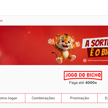
Sorteio Ao Vivo
ho
Paga até
4000x
omo Jogar
Combinações
Premiação
E