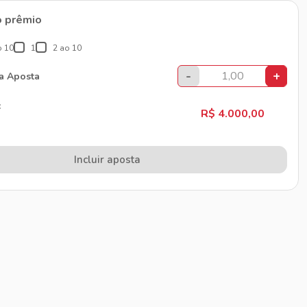
o prêmio
o 10
1
2 ao 10
-
+
da Aposta
:
R$ 4.000,00
Incluir aposta