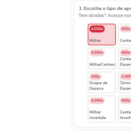
1. Escolha o tipo de ap
Tem dúvidas? Acesse nos
4.000x
600x
Milhar
Cente
4.660x
660x
Cente
MilharCentenaDezena
Deze
200x
3.00
Duque de
Terno
Dezena
Deze
4.000x
600x
Milhar
Cente
Invertida
Invert