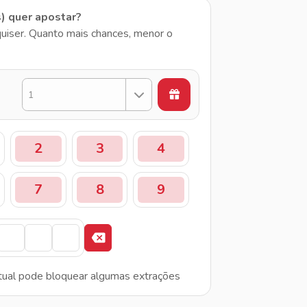
s) quer apostar?
uiser. Quanto mais chances, menor o
1
2
3
4
7
8
9
tual pode bloquear algumas extrações