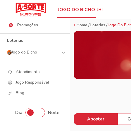
Ajuda
JOGO DO BICHO
JBI
Promoções
Home
Loterias
Jogo Do Bic
Loterias
Jogo do Bicho
Atendimento
Jogo Responsável
Blog
Dia
Noite
Apostar
C