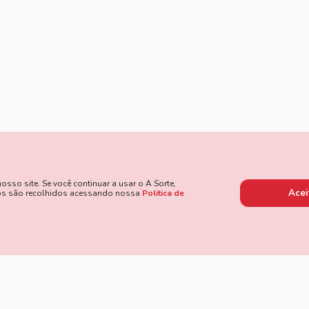
so site. Se você continuar a usar o A Sorte,
Acei
dos são recolhidos acessando nossa
Politica de
 de Pagamento