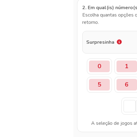
2. Em qual(is) número(
Escolha quantas opções q
retorno.
Surpresinha
0
1
5
6
A seleção de jogos a