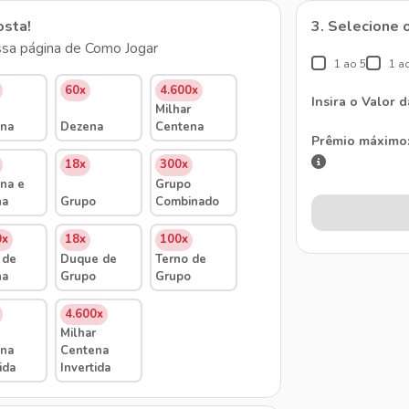
osta!
3. Selecione 
sa página de Como Jogar
1 ao 5
1 a
60x
4.600x
Insira o Valor 
Milhar
na
Dezena
Centena
Prêmio máximo
18x
300x
na e
Grupo
na
Grupo
Combinado
0x
18x
100x
 de
Duque de
Terno de
na
Grupo
Grupo
4.600x
Milhar
na
Centena
ida
Invertida