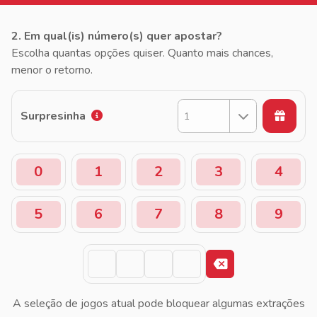
2. Em qual(is) número(s) quer apostar?
Escolha quantas opções quiser. Quanto mais chances,
menor o retorno.
Surpresinha
1
0
1
2
3
4
5
6
7
8
9
A seleção de jogos atual pode bloquear algumas extrações