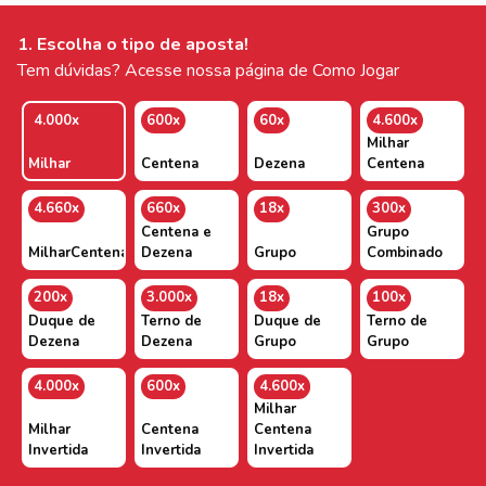
1. Escolha o tipo de aposta!
Tem dúvidas? Acesse nossa página de Como Jogar
4.000x
600x
60x
4.600x
Milhar
Milhar
Centena
Dezena
Centena
4.660x
660x
18x
300x
Centena e
Grupo
MilharCentenaDezena
Dezena
Grupo
Combinado
200x
3.000x
18x
100x
Duque de
Terno de
Duque de
Terno de
Dezena
Dezena
Grupo
Grupo
4.000x
600x
4.600x
Milhar
Milhar
Centena
Centena
Invertida
Invertida
Invertida