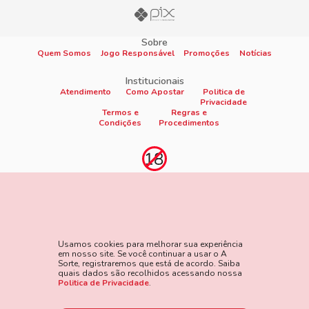
Sobre
Quem Somos
Jogo Responsável
Promoções
Notícias
Institucionais
Atendimento
Como Apostar
Politica de
Privacidade
Termos e
Regras e
Condições
Procedimentos
Proibido cadastro e apostas para menores de 18
anos
Jogo é proibido a menores de 18 anos, oferece risco de grandes
perdas financeiras e em excesso podem causar riscos à saúde.
Usamos cookies para melhorar sua experiência
Veja nossa página de Jogo Responsável para mais detalhes e
em nosso site. Se você continuar a usar o A
as ferramentas disponíveis. Jogue com responsabilidade:
Sorte, registraremos que está de acordo. Saiba
quais dados são recolhidos acessando nossa
www.gamblersanonymous.org
Acesse aqui os Termos e
Politica de Privacidade
.
Condições do site.