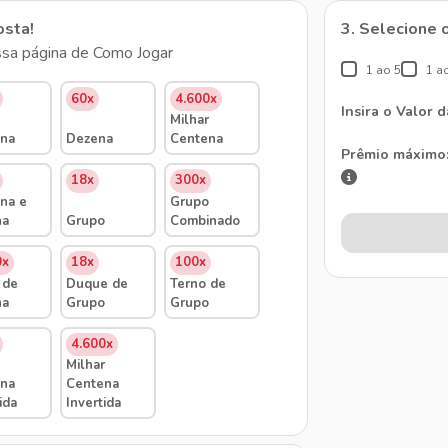
osta!
3. Selecione 
sa página de Como Jogar
1 ao 5
1 a
60x
4.600x
Insira o Valor 
Milhar
na
Dezena
Centena
Prêmio máximo
18x
300x
na e
Grupo
na
Grupo
Combinado
0x
18x
100x
 de
Duque de
Terno de
na
Grupo
Grupo
4.600x
Milhar
na
Centena
ida
Invertida