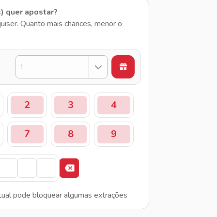
s) quer apostar?
uiser. Quanto mais chances, menor o
1
2
3
4
7
8
9
tual pode bloquear algumas extrações