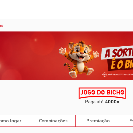
Sorteio Ao Vivo
ho
Paga até
4000x
omo Jogar
Combinações
Premiação
E