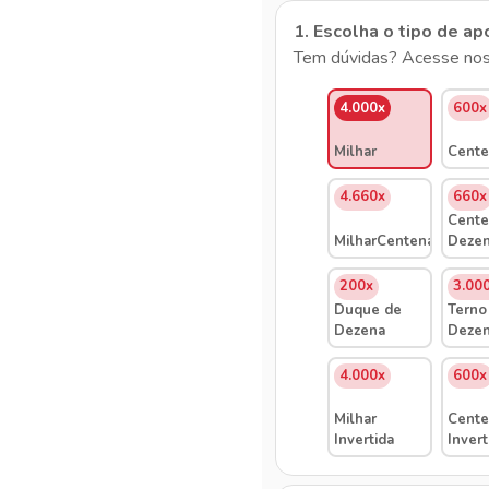
1. Escolha o tipo de ap
Tem dúvidas? Acesse nos
4.000x
600x
Milhar
Cente
4.660x
660x
Cente
MilharCentenaDezena
Deze
200x
3.00
Duque de
Terno
Dezena
Deze
4.000x
600x
Milhar
Cente
Invertida
Invert