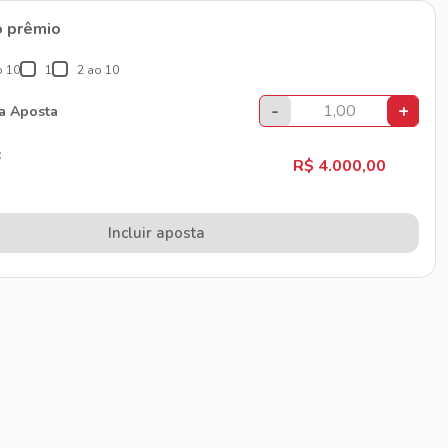
o prêmio
o 10
1
2 ao 10
-
+
da Aposta
:
R$ 4.000,00
Incluir aposta