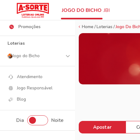
Ajuda
JOGO DO BICHO
JBI
Promoções
Home
Loterias
Jogo Do Bic
Loterias
Jogo do Bicho
Atendimento
Jogo Responsável
Blog
Dia
Noite
Apostar
C