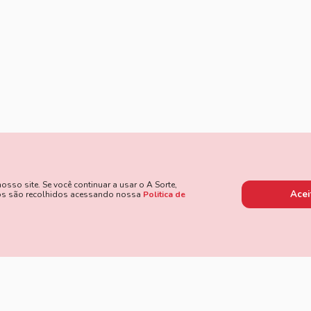
so site. Se você continuar a usar o A Sorte,
Acei
dos são recolhidos acessando nossa
Politica de
 de Pagamento