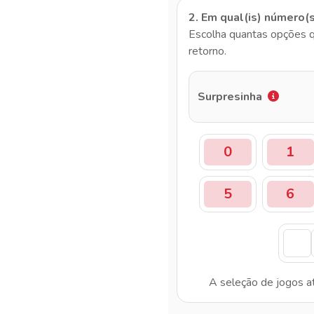
2. Em qual(is) número(
Escolha quantas opções q
retorno.
Surpresinha
0
1
5
6
A seleção de jogos a