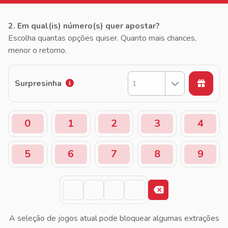
2. Em qual(is) número(s) quer apostar?
Escolha quantas opções quiser. Quanto mais chances,
menor o retorno.
Surpresinha
1
0
1
2
3
4
5
6
7
8
9
A seleção de jogos atual pode bloquear algumas extrações