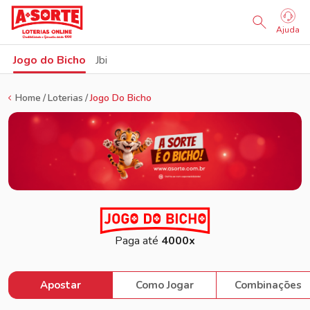
Sorteio Ao Vivo
Ajuda
Jogo do Bicho
Jbi
Home
Loterias
Jogo Do Bicho
Paga até
4000x
Apostar
Como Jogar
Combinações