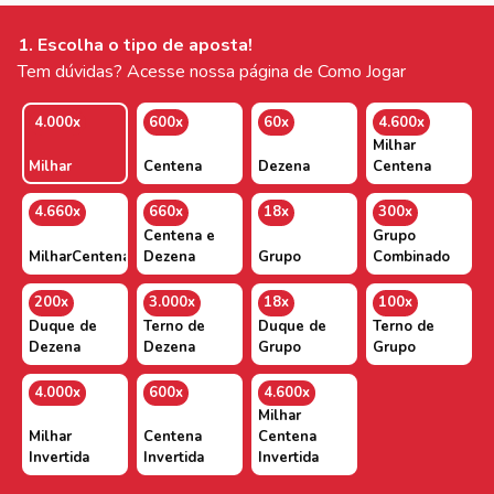
1. Escolha o tipo de aposta!
Tem dúvidas? Acesse nossa página de Como Jogar
4.000x
600x
60x
4.600x
Milhar
Milhar
Centena
Dezena
Centena
4.660x
660x
18x
300x
Centena e
Grupo
MilharCentenaDezena
Dezena
Grupo
Combinado
200x
3.000x
18x
100x
Duque de
Terno de
Duque de
Terno de
Dezena
Dezena
Grupo
Grupo
4.000x
600x
4.600x
Milhar
Milhar
Centena
Centena
Invertida
Invertida
Invertida