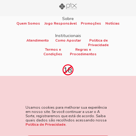
Sobre
Quem Somos
Jogo Responsável
Promoções
Notícias
Institucionais
Atendimento
Como Apostar
Politica de
Privacidade
Termos e
Regras e
Condições
Procedimentos
Proibido cadastro e apostas para menores de 18
anos
Jogo é proibido a menores de 18 anos, oferece risco de grandes
perdas financeiras e em excesso podem causar riscos à saúde.
Usamos cookies para melhorar sua experiência
Veja nossa página de Jogo Responsável para mais detalhes e
em nosso site. Se você continuar a usar o A
as ferramentas disponíveis. Jogue com responsabilidade:
Sorte, registraremos que está de acordo. Saiba
quais dados são recolhidos acessando nossa
www.gamblersanonymous.org
Acesse aqui os Termos e
Politica de Privacidade
.
Condições do site.