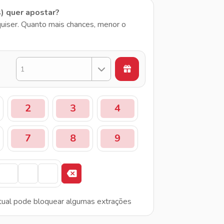
s) quer apostar?
uiser. Quanto mais chances, menor o
1
2
3
4
7
8
9
tual pode bloquear algumas extrações