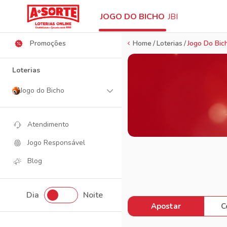
Ajuda
JOGO DO BICHO
JBI
Promoções
Home
Loterias
Jogo Do Bic
Loterias
Jogo do Bicho
Atendimento
Jogo Responsável
Blog
Dia
Noite
Apostar
C