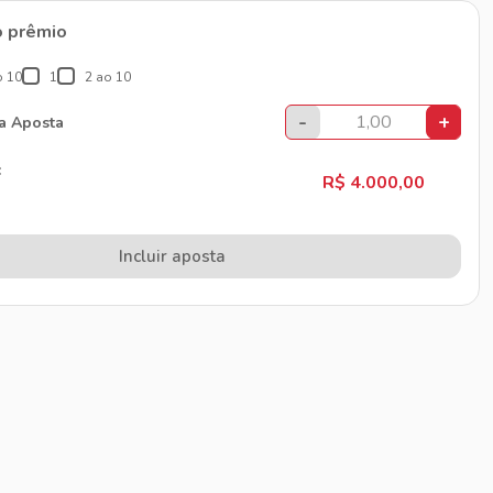
o prêmio
o 10
1
2 ao 10
-
+
da Aposta
:
R$ 4.000,00
Incluir aposta