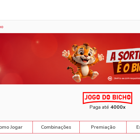
Sorteio Ao Vivo
ho
Paga até
4000x
omo Jogar
Combinações
Premiação
E