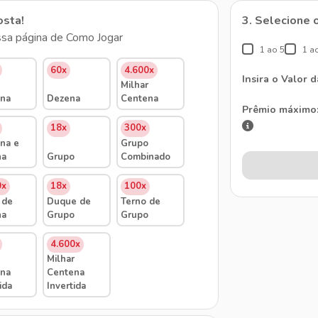
osta!
3. Selecione 
sa página de Como Jogar
1 ao 5
1 a
60x
4.600x
Insira o Valor 
Milhar
na
Dezena
Centena
Prêmio máximo
18x
300x
na e
Grupo
na
Grupo
Combinado
0x
18x
100x
 de
Duque de
Terno de
na
Grupo
Grupo
4.600x
Milhar
na
Centena
ida
Invertida