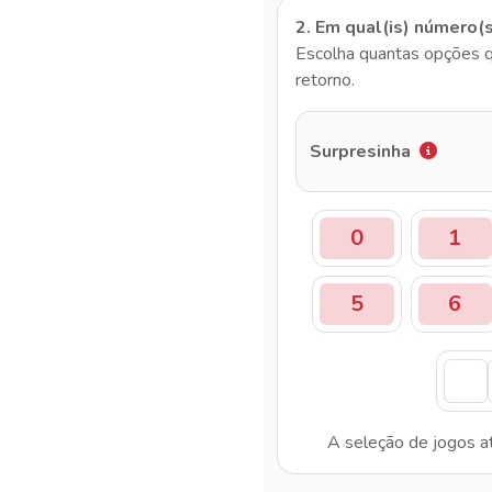
2. Em qual(is) número(
Escolha quantas opções q
retorno.
Surpresinha
0
1
5
6
A seleção de jogos a