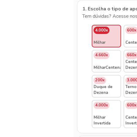
1. Escolha o tipo de ap
Tem dúvidas? Acesse nos
4.000x
600x
Milhar
Cente
4.660x
660x
Cente
MilharCentenaDezena
Deze
200x
3.00
Duque de
Terno
Dezena
Deze
4.000x
600x
Milhar
Cente
Invertida
Invert