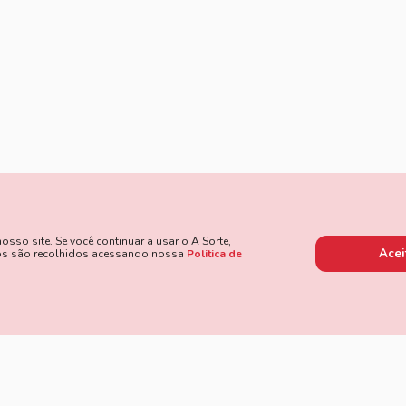
so site. Se você continuar a usar o A Sorte,
Acei
dos são recolhidos acessando nossa
Politica de
 de Pagamento