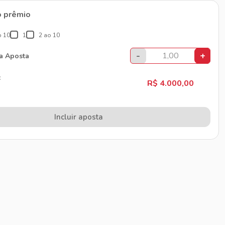
o prêmio
o 10
1
2 ao 10
-
+
da Aposta
:
R$ 4.000,00
Incluir aposta