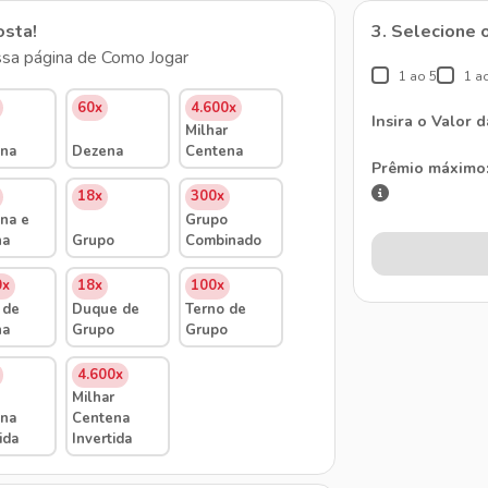
osta!
3. Selecione 
sa página de Como Jogar
1 ao 5
1 a
60x
4.600x
Insira o Valor 
Milhar
na
Dezena
Centena
Prêmio máximo
18x
300x
na e
Grupo
na
Grupo
Combinado
0x
18x
100x
 de
Duque de
Terno de
na
Grupo
Grupo
4.600x
Milhar
na
Centena
ida
Invertida