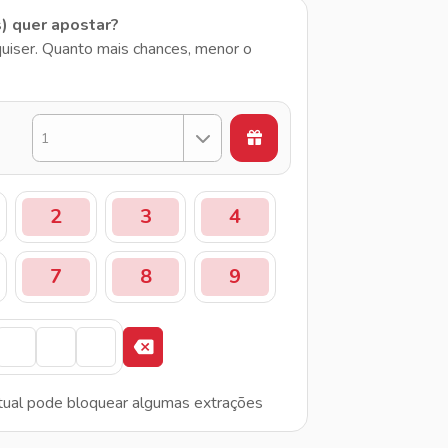
s) quer apostar?
uiser. Quanto mais chances, menor o
1
2
3
4
7
8
9
tual pode bloquear algumas extrações