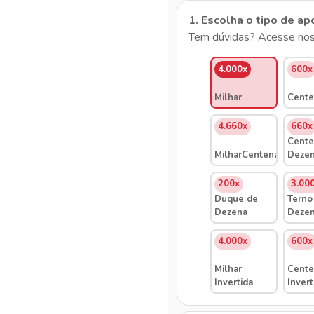
1. Escolha o tipo de ap
Tem dúvidas? Acesse nos
4.000x
600x
Milhar
Cente
4.660x
660x
Cente
MilharCentenaDezena
Deze
200x
3.00
Duque de
Terno
Dezena
Deze
4.000x
600x
Milhar
Cente
Invertida
Invert