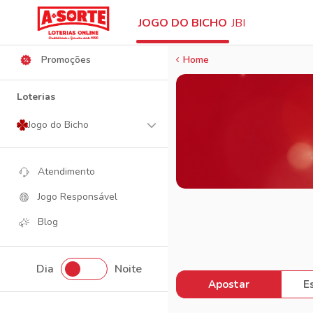
Ajuda
JOGO DO BICHO
JBI
Promoções
Home
Loterias
Jogo do Bicho
Atendimento
Jogo Responsável
Blog
Dia
Noite
Apostar
E