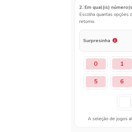
2. Em qual(is) número(
Escolha quantas opções q
retorno.
Surpresinha
0
1
5
6
A seleção de jogos a