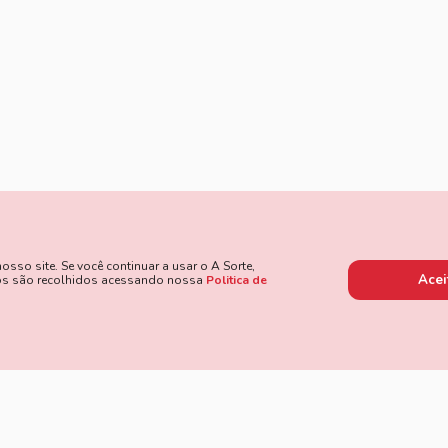
so site. Se você continuar a usar o A Sorte,
Acei
dos são recolhidos acessando nossa
Politica de
 de Pagamento